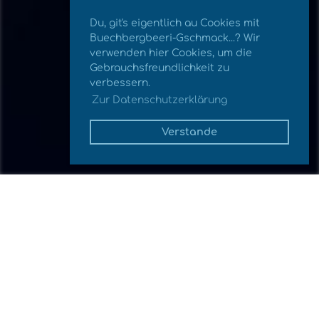
Du, git's eigentlich au Cookies mit
Buechbergbeeri-Gschmack...? Wir
verwenden hier Cookies, um die
Gebrauchsfreundlichkeit zu
verbessern.
Zur Datenschutzerklärung
Verstande
Zurück
29.08.2024
, Zonder Armin
Kontrolle illegale